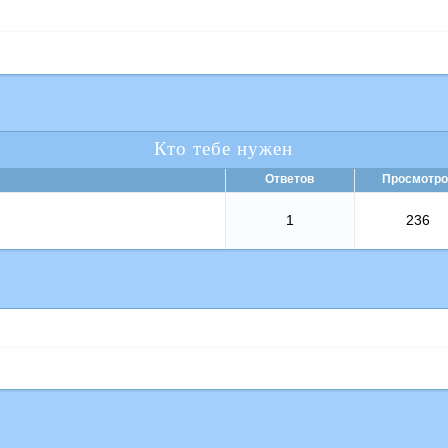
Кто тебе нужен
Ответов
Просмотро
1
236