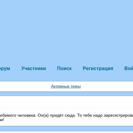
орум
Участники
Поиск
Регистрация
Во
Активные темы
любимого человека. Он(а) придёт сюда. То тебе надо зарегистриров
чи!