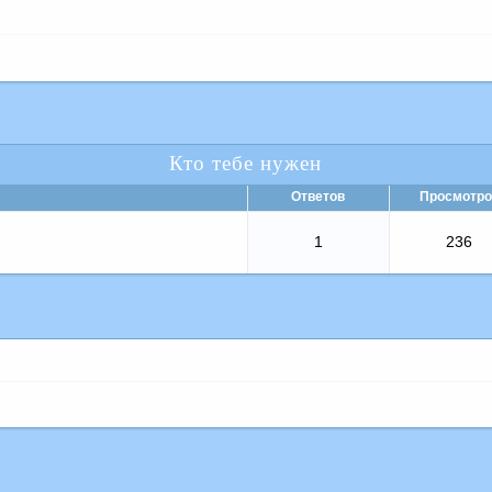
Кто тебе нужен
Ответов
Просмотро
1
236