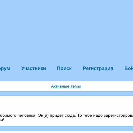
орум
Участники
Поиск
Регистрация
Во
Активные темы
любимого человека. Он(а) придёт сюда. То тебе надо зарегистриров
чи!