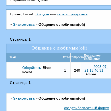
создавать темы. Удачи!
Привет, Гость!
Войдите
или
зарегистрируйтесь
.
»
Знакомства
»
Общение с любимым(ой)
Страница:
1
Общение с любимым(ой)
Последнее
Тема
Ответов
Просмотров
сообщение
2008-07-
Общайтесь
Black
1
240
21 13:40:31
кошка
Amilee
Страница:
1
»
Знакомства
»
Общение с любимым(ой)
создать бесплатный форум