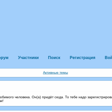
орум
Участники
Поиск
Регистрация
Во
Активные темы
любимого человека. Он(а) придёт сюда. То тебе надо зарегистриров
чи!