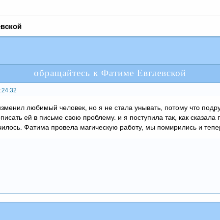
евской
обращайтесь к Фатиме Евглевской
:24:32
менил любимый человек, но я не стала унывать, потому что подру
писать ей в письме свою проблему. и я поступила так, как сказала
училось. Фатима провела магическую работу, мы помирились и теп