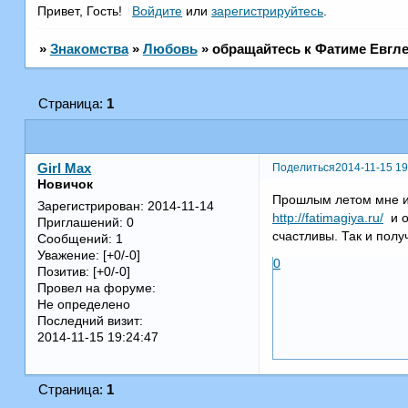
Привет, Гость!
Войдите
или
зарегистрируйтесь
.
»
Знакомства
»
Любовь
»
обращайтесь к Фатиме Евгл
Страница:
1
Поделиться
2014-11-15 19
Girl Max
Новичок
Прошлым летом мне из
Зарегистрирован
: 2014-11-14
http://fatimagiya.ru/
и о
Приглашений:
0
счастливы. Так и пол
Сообщений:
1
Уважение:
[+0/-0]
0
Позитив:
[+0/-0]
Провел на форуме:
Не определено
Последний визит:
2014-11-15 19:24:47
Страница:
1