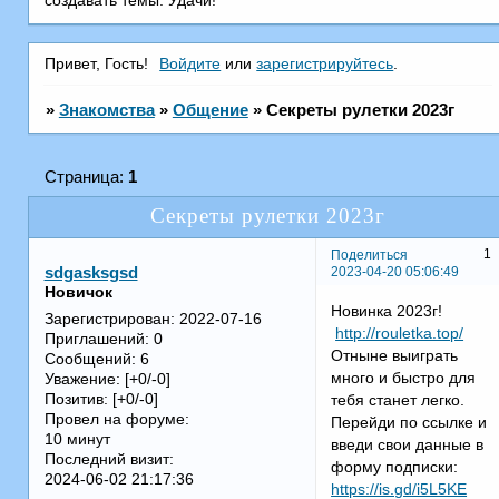
создавать темы. Удачи!
Привет, Гость!
Войдите
или
зарегистрируйтесь
.
»
Знакомства
»
Общение
»
Секреты рулетки 2023г
Страница:
1
Секреты рулетки 2023г
1
Поделиться
2023-04-20 05:06:49
sdgasksgsd
Новичок
Новинка 2023г!
Зарегистрирован
: 2022-07-16
http://rouletka.top/
Приглашений:
0
Отныне выиграть
Сообщений:
6
много и быстро для
Уважение:
[+0/-0]
Позитив:
[+0/-0]
тебя станет легко.
Провел на форуме:
Перейди по ссылке и
10 минут
введи свои данные в
Последний визит:
форму подписки:
2024-06-02 21:17:36
https://is.gd/i5L5KE