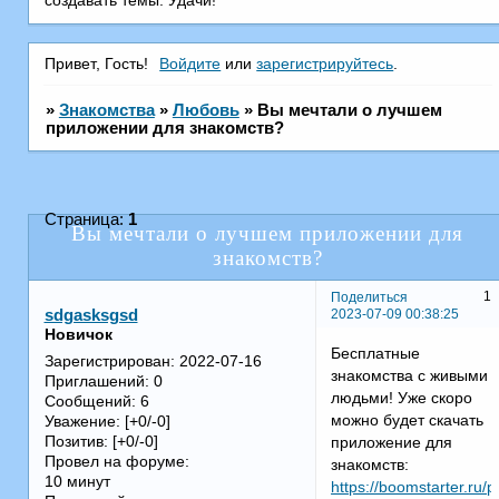
создавать темы. Удачи!
Привет, Гость!
Войдите
или
зарегистрируйтесь
.
»
Знакомства
»
Любовь
»
Вы мечтали о лучшем
приложении для знакомств?
Страница:
1
Вы мечтали о лучшем приложении для
знакомств?
1
Поделиться
2023-07-09 00:38:25
sdgasksgsd
Новичок
Бесплатные
Зарегистрирован
: 2022-07-16
знакомства с живыми
Приглашений:
0
людьми! Уже скоро
Сообщений:
6
можно будет скачать
Уважение:
[+0/-0]
Позитив:
[+0/-0]
приложение для
Провел на форуме:
знакомств:
10 минут
https://boomstarter.ru/p