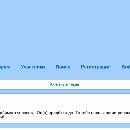
орум
Участники
Поиск
Регистрация
Во
Активные темы
любимого человека. Он(а) придёт сюда. То тебе надо зарегистриров
чи!