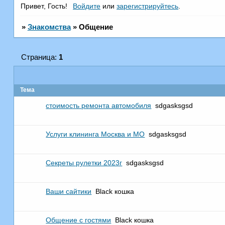
Привет, Гость!
Войдите
или
зарегистрируйтесь
.
»
Знакомства
»
Общение
Страница:
1
Тема
стоимость ремонта автомобиля
sdgasksgsd
Услуги клининга Москва и МО
sdgasksgsd
Секреты рулетки 2023г
sdgasksgsd
Ваши сайтики
Black кошка
Общение с гостями
Black кошка