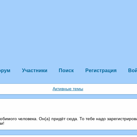
орум
Участники
Поиск
Регистрация
Во
Активные темы
любимого человека. Он(а) придёт сюда. То тебе надо зарегистриров
чи!