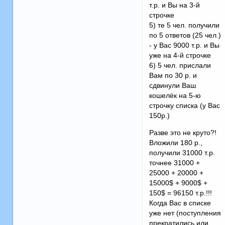
т.р. и Вы на 3-й
строчке
5) те 5 чел. получили
по 5 ответов (25 чел.)
- у Вас 9000 т.р. и Вы
уже на 4-й строчке
6) 5 чел. прислали
Вам по 30 р. и
сдвинули Ваш
кошелёк на 5-ю
строчку списка (у Вас
150р.)
Разве это не круто?!
Вложили 180 р.,
получили 31000 т.р.
точнее 31000 +
25000 + 20000 +
15000$ + 9000$ +
150$ = 96150 т.р.!!!
Когда Вас в списке
уже нет (поступления
прекратились или