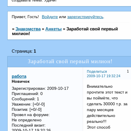
создавать темы. Удачи!
Привет, Гость!
Войдите
или
зарегистрируйтесь
.
»
Знакомства
»
Анкеты
»
Заработай свой первый
милион!
Страница:
1
Заработай свой первый милион!
1
Поделиться
2009-10-17 19:32:24
работа
Новичок
Внимательно
Зарегистрирован
: 2009-10-17
прочтите этот текст и
Приглашений:
0
вы поймёте, что
Сообщений:
1
сделать 30000 т.р. за
Уважение:
[+0/-0]
Позитив:
[+0/-0]
пару месяцев
Провел на форуме:
действительно
Не определено
реально!!!
Последний визит:
Этот способ
2009-10-17 19:32:26