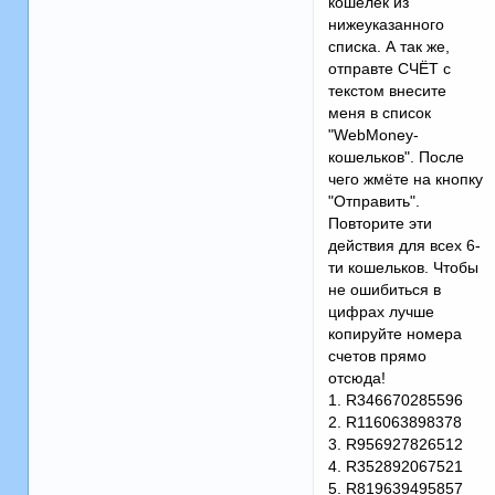
кошелёк из
нижеуказанного
списка. А так же,
отправте СЧЁТ с
текстом внесите
меня в список
"WebMoney-
кошельков". После
чего жмёте на кнопку
"Отправить".
Повторите эти
действия для всех 6-
ти кошельков. Чтобы
не ошибиться в
цифрах лучше
копируйте номера
счетов прямо
отсюда!
1. R346670285596
2. R116063898378
3. R956927826512
4. R352892067521
5. R819639495857