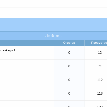
Любовь
Ответов
Просмотро
dgasksgsd
0
12
0
74
0
112
0
118