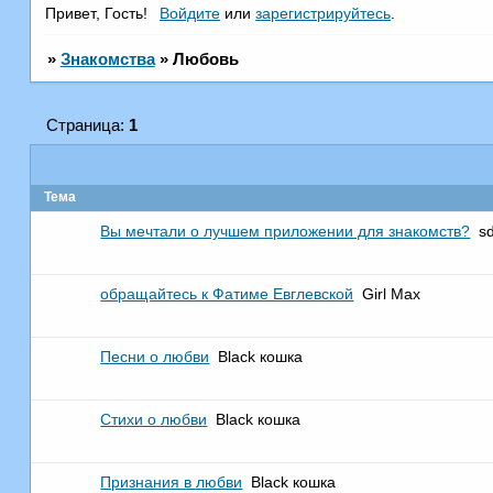
Привет, Гость!
Войдите
или
зарегистрируйтесь
.
»
Знакомства
»
Любовь
Страница:
1
Тема
Вы мечтали о лучшем приложении для знакомств?
s
обращайтесь к Фатиме Евглевской
Girl Max
Песни о любви
Black кошка
Стихи о любви
Black кошка
Признания в любви
Black кошка