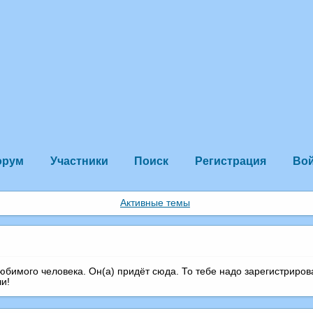
орум
Участники
Поиск
Регистрация
Во
Активные темы
любимого человека. Он(а) придёт сюда. То тебе надо зарегистриров
чи!