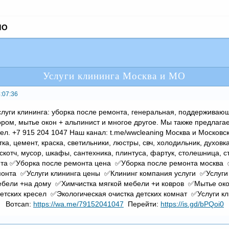
МО
Услуги клининга Москва и МО
:07:36
уги клининга: уборка после ремонта, генеральная, поддерживающ
ром, мытье окон + альпинист и многое другое. Мы также предлагае
ел. +7 915 204 1047 Наш канал: t.me/wwcleaning Москва и Московск
тка, цемент, краска, светильники, люстры, свч, холодильник, духовк
скотч, мусор, шкафы, сантехника, плинтуса, фартук, столешница, ст
нта ✅Уборка после ремонта цена ✅Уборка после ремонта москва
онта ✅Услуги клининга цены ✅Клининг компания услуги ✅Услуги
ебели +на дому ✅Химчистка мягкой мебели +и ковров ✅Мытье око
етских кресел ✅Экологическая очистка детских комнат ✅Услуги кли
Вотсап:
https://wa.me/79152041047
Перейти:
https://is.gd/bPQoi0