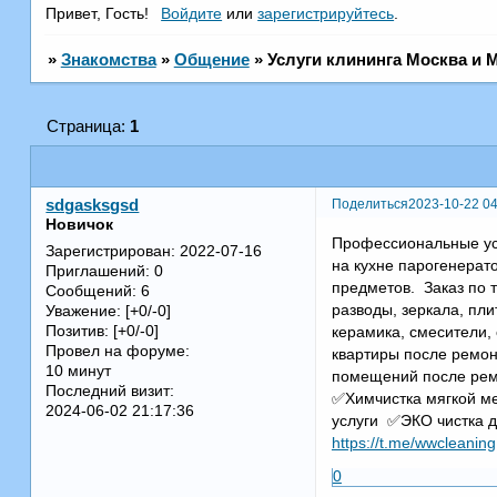
Привет, Гость!
Войдите
или
зарегистрируйтесь
.
»
Знакомства
»
Общение
»
Услуги клининга Москва и 
Страница:
1
Поделиться
2023-10-22 04
sdgasksgsd
Новичок
Профессиональные усл
Зарегистрирован
: 2022-07-16
на кухне парогенерато
Приглашений:
0
предметов. Заказ по т
Сообщений:
6
разводы, зеркала, пли
Уважение:
[+0/-0]
Позитив:
[+0/-0]
керамика, смесители, 
Провел на форуме:
квартиры после ремо
10 минут
помещений после рем
Последний визит:
✅Химчистка мягкой м
2024-06-02 21:17:36
услуги ✅ЭКО чистка д
https://t.me/wwcleaning
0