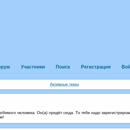
орум
Участники
Поиск
Регистрация
Во
Активные темы
любимого человека. Он(а) придёт сюда. То тебе надо зарегистриров
чи!